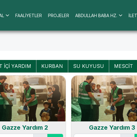
AL
FAALİYETLER
PROJELER
ABDULLAH BABA HZ.
İLE
 İÇİ YARDIM
KURBAN
SU KUYUSU
MESCİT
Gazze Yardım 2
Gazze Yardım 3