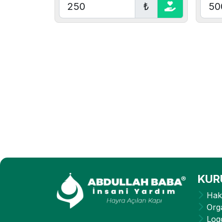
₺
KUR
Hak
Org
Log