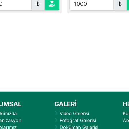
₺
₺
UMSAL
GALERİ
H
kımızda
Video Galerisi
Ku
anizasyon
Fotoğraf Galerisi
Ab
olarımız
Doküman Galerisi